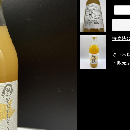
特商法
※一本
ト販売